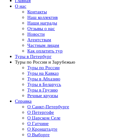
Главная
О нас
Контакты
Наш коллектив
Наши награды
Отзывы о нас
Новости
Агентствам
Частным лицам
Как оплатить тур
Туры в Петербург
Туры по России и Зарубежью
Туры по России
Туры на Кавказ
Туры в Абхазию
Туры в Беларусь
Туры в Грузию
Речные круизы
Справка
О Санкт-Петербурге
О Петергофе
О Царском Селе
О Гатчине
О Кронштадте
О Выборге