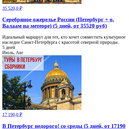
35 520,0
₽
Серебряное ожерелье России (Петербург + о.
Валаам на метеоре) (5 дней, от 35520 руб)
Идеальный маршрут для тех, кто хочет совместить культурное
наследие Санкт-Петербурга с красотой северной природы.
5 дней
Июль, Авг
17 190,0
₽
В Петербург недорого! со среды (5 дней, от 17190