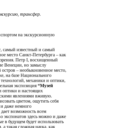
экскурсию, трансфер.
нспортом на экскурсионную
у
, самый известный и самый
ное место Санкт-Петербурга – как
 зрения. Петр I, восхищенный
бие Венеции, но замыслу
 остров – необыкновенное место,
же, на базе Национального
технологий, механики и оптики,
тельная экспозиция
“Музей
ии оптики и настоящих
ческими явлениями вживую.
исовать цветом, ощутить себя
 и даже немного
 дает возможность всем
во экспонатов здесь можно и даже
ые в будущем будет использовать
, а такая сложная наука, как