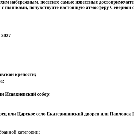
тихим набережным, посетите самые известные достопримечате
м с пышками, почувствуйте настоящую атмосферу Северной 
 2027
вской крепости;
а;
и Исаакиевский собор;
ец или Царское село Екатерининский дворец или Павловск 
бранной категории;