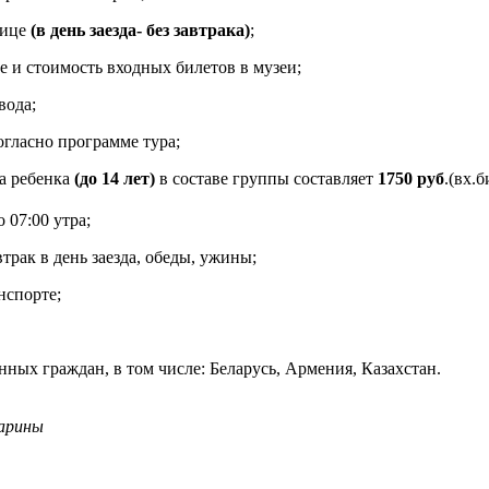
нице
(в день заезда- без завтрака)
;
 и стоимость входных билетов в музеи;
вода;
огласно программе тура;
на ребенка
(до 14 лет)
в составе группы составляет
1750 руб
.(вх.
 07:00 утра;
трак в день заезда, обеды, ужины;
нспорте;
нных граждан, в том числе: Беларусь, Армения, Казахстан.
Марины