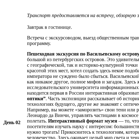
Транспорт предоставляется на встречу, обзорную 
Завтрак в гостинице.
Встреча с экскурсоводом, выезд общественным тра
программу.
Пешеходная экскурсия по Васильевскому остров
большой из петербургских островов. Это удивитель
с географической, так и историко-культурной точки
красотой этих мест, хотел создать здесь некое подо
императора не суждено было сбыться. Васильевский
как никакое другое, полное мифов и загадок. Здесь 
исследовательского университета информационных 
находится первая в России интерактивная образова
оптики”
. Часть экспозиции рассказывает об истор
технологиях будущего, другие же знакомят с опти
Например, вы можете «заморозить» свои тени или р
Леонардо да Винчи, управлять частицами в космосе
полетать.
Интерактивный формат музея
— то, что
День 02
посетителям изучать науку с интересом: большинст
нужно трогать! Прикоснитесь к технологиям, котор
человечество. Здесь оживает целый мир света и тени