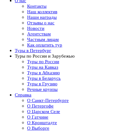
О нас
Контакты
Наш коллектив
Наши награды
Отзывы о нас
Новости
Агентствам
Частным лицам
Как оплатить тур
Туры в Петербург
Туры по России и Зарубежью
Туры по России
Туры на Кавказ
Туры в Абхазию
Туры в Беларусь
Туры в Грузию
Речные круизы
Справка
О Санкт-Петербурге
О Петергофе
О Царском Селе
О Гатчине
О Кронштадте
О Выборге