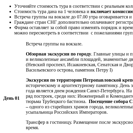
Уточняйте стоимость тура в соответствии с реальным кол
Стоимость тура дана на 1 человека и
включает комиссию
Встреча группы на вокзале до 07.00 утра оговаривается 
Граждане стран СНГ дополнительно оплачивают регистра
Фирма оставляет за собой право изменять порядок и врем
можно пересмотреть в соответствии с пожеланиями груп
Встреча группы на вокзале.
Обзорная экскурсия по городу
. Главные улицы и 
и великолепные ансамбли площадей, знаменитые дв
(Невский проспект, Исаакиевская, Сенатская и Дво
Васильевского острова, памятник Петру I)
Экскурсия по территории
Петропавловской креп
историческому и архитектурному памятнику. День з
года является днем рождения Санкт-Петербурга. На
ряд построек, среди них: Инженерный и Комендант
День 01
тюрьма Трубецкого бастиона.
Посещение собора С
–
одного из старейших храмов города, великолепны
усыпальница Российских Императоров.
Трансфер в гостиницу. Размещение после экскурси
время.