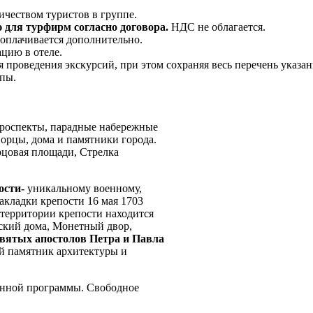
ичеством туристов в группе.
 для турфирм согласно договора.
НДС не облагается.
и оплачивается дополнительно.
цию в отеле.
я проведения экскурсий, при этом сохраняя весь перечень указ
пы.
проспекты, парадные набережные
орцы, дома и памятники города.
рцовая площади, Стрелка
ости-
уникальному военному,
акладки крепости 16 мая 1703
 территории крепости находится
ский дома, Монетный двор,
вятых апостолов Петра и Павла
й памятник архитектуры и
онной программы. Свободное