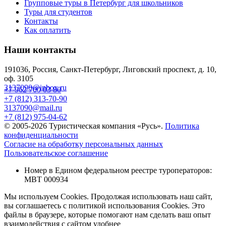
Групповые туры в Петербург для школьников
Туры для студентов
Контакты
Как оплатить
Наши контакты
191036, Россия, Санкт-Петербург, Лиговский проспект, д. 10,
оф. 3105
3137090@inbox.ru
+7 962 700 03 80
+7 (812) 313-70-90
3137090@mail.ru
+7 (812) 975-04-62
© 2005-2026 Туристическая компания «Русь».
Политика
конфиденциальности
Согласие на обработку персональных данных
Пользовательское соглашение
Номер в Едином федеральном реестре туроператоров:
МВТ 000934
Мы используем Cookies. Продолжая использовать наш сайт,
вы соглашаетесь с политикой использования Cookies. Это
файлы в браузере, которые помогают нам сделать ваш опыт
взаимодействия с сайтом удобнее