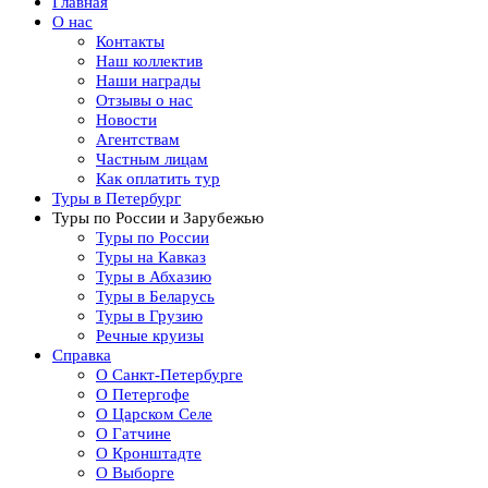
Главная
О нас
Контакты
Наш коллектив
Наши награды
Отзывы о нас
Новости
Агентствам
Частным лицам
Как оплатить тур
Туры в Петербург
Туры по России и Зарубежью
Туры по России
Туры на Кавказ
Туры в Абхазию
Туры в Беларусь
Туры в Грузию
Речные круизы
Справка
О Санкт-Петербурге
О Петергофе
О Царском Селе
О Гатчине
О Кронштадте
О Выборге