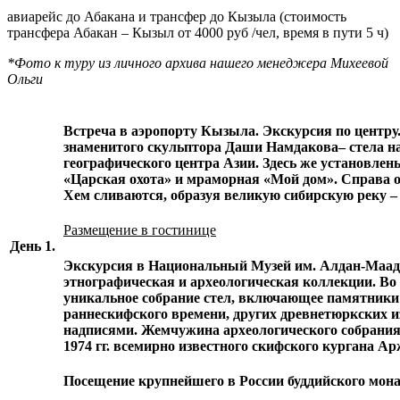
авиарейс до Абакана и трансфер до Кызыла (стоимость
трансфера Абакан – Кызыл от 4000 руб /чел, время в пути 5 ч)
*Фото к туру из личного архива нашего менеджера Михеевой
Ольги
Встреча в аэропорту Кызыла. Экскурсия по центр
знаменитого скульптора Даши Намдакова– стела на
географического центра Азии. Здесь же установле
«Царская охота» и мраморная «Мой дом». Справа о
Хем сливаются, образуя великую сибирскую реку –
Размещение в гостинице
День 1.
Экскурсия в Национальный Музей им. Алдан-Маад
этнографическая и археологическая коллекции. Во
уникальное собрание стел, включающее памятники
раннескифского времени
,
других древнетюркских и
надписями
. Жемчужина археологического собрания 
1974 гг. всемирно известного скифского кургана
А
р
Посещение крупнейшего в России буддийского мон