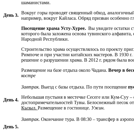
шаманистами.
Вокруг горы проводят священный обход, аналогичный
День 3.
например, вокруг Кайласа. Обряд призван особенно г
Посещение храма Усту-Хурее.
Вы увидите остатки с
которого была заложена основа тувинского алфавита,
Народной Республики.
Строительство храма осуществлялось по проекту при
Римпоче и при участии китайских мастеров. В 1930 г. 
решение о разрушении храма. В 2012 г. рядом была во
Размещение на базе отдыха около Чадана.
Вечер в бес
костре
Завтрак.
Выезд с базы отдыха. По пути посещение
пу
Небольшая пустыня в местечке Сесеге или Кум-Суу –
День 4.
достопримечательностей Тувы. Белоснежный песок о
Кызыл.
Размещение в гостинице.
Ужин.
Завтрак
. Окончание тура. В 08:30 – трансфер в аэропо
День 5.