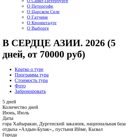
О Санкт-Петербурге
О Петергофе
О Царском Селе
О Гатчине
О Кронштадте
О Выборге
В СЕРДЦЕ АЗИИ. 2026 (5
дней, от 70000 руб)
Кратко о туре
Программа тура
Стоимость тура
Фото
Забронировать
5 дней
Количество дней
Июнь, Июль
Даты
гора Хайыракан, Дургенский заказник, национальная база
отдыха «Алдын-Булак»,, пустыня Ийме, Кызыл
Города