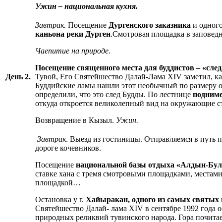
Ужин – национальная кухня.
Завтрак.
Посещение
Дургенского заказника
и одног
каньона реки Дурген
.Смотровая площадка в заповедн
Чаепитие на природе.
Посещение священного места для буддистов – «сле
День 2.
Тувой, Его Святейшество Далай-Лама XIV заметил, ка
Буддийские ламы нашли этот необычный по размеру о
определили, что это след Будды. По лестнице
подниме
откуда откроется великолепный вид на окружающие с
Возвращение в Кызыл.
Ужин.
Завтрак
. Выезд из гостиницы. Отправляемся в путь 
дороге кочевников.
Посещение
национальной базы отдыха «Алдын-Бу
ставке хана с тремя смотровыми площадками, местам
площадкой…
Остановка у г.
Хайыракан,
одного из самых святых
Святейшество Далай- лама XIV в сентябре 1992 года о
природных реликвий тувинского народа. Гора почитает