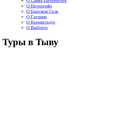
О Санкт-Петербурге
О Петергофе
О Царском Селе
О Гатчине
О Кронштадте
О Выборге
Туры в Тыву