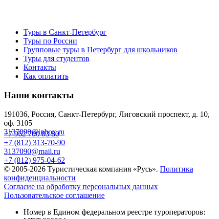
Туры в Санкт-Петербург
Туры по России
Групповые туры в Петербург для школьников
Туры для студентов
Контакты
Как оплатить
Наши контакты
191036, Россия, Санкт-Петербург, Лиговский проспект, д. 10,
оф. 3105
3137090@inbox.ru
+7 962 700 03 80
+7 (812) 313-70-90
3137090@mail.ru
+7 (812) 975-04-62
© 2005-2026 Туристическая компания «Русь».
Политика
конфиденциальности
Согласие на обработку персональных данных
Пользовательское соглашение
Номер в Едином федеральном реестре туроператоров: