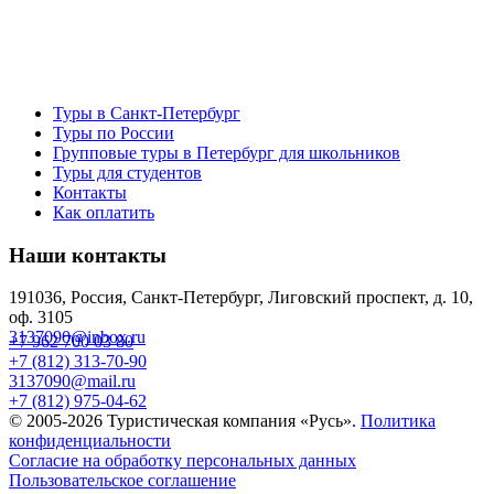
Туры в Санкт-Петербург
Туры по России
Групповые туры в Петербург для школьников
Туры для студентов
Контакты
Как оплатить
Наши контакты
191036, Россия, Санкт-Петербург, Лиговский проспект, д. 10,
оф. 3105
3137090@inbox.ru
+7 962 700 03 80
+7 (812) 313-70-90
3137090@mail.ru
+7 (812) 975-04-62
© 2005-2026 Туристическая компания «Русь».
Политика
конфиденциальности
Согласие на обработку персональных данных
Пользовательское соглашение