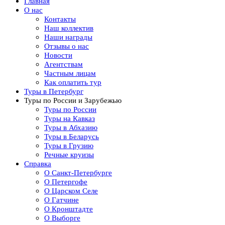
Главная
О нас
Контакты
Наш коллектив
Наши награды
Отзывы о нас
Новости
Агентствам
Частным лицам
Как оплатить тур
Туры в Петербург
Туры по России и Зарубежью
Туры по России
Туры на Кавказ
Туры в Абхазию
Туры в Беларусь
Туры в Грузию
Речные круизы
Справка
О Санкт-Петербурге
О Петергофе
О Царском Селе
О Гатчине
О Кронштадте
О Выборге