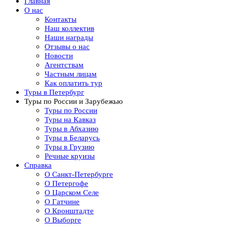
Главная
О нас
Контакты
Наш коллектив
Наши награды
Отзывы о нас
Новости
Агентствам
Частным лицам
Как оплатить тур
Туры в Петербург
Туры по России и Зарубежью
Туры по России
Туры на Кавказ
Туры в Абхазию
Туры в Беларусь
Туры в Грузию
Речные круизы
Справка
О Санкт-Петербурге
О Петергофе
О Царском Селе
О Гатчине
О Кронштадте
О Выборге