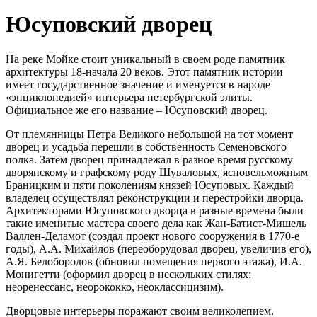
Юсуповский дворец
На реке Мойке стоит уникальный в своем роде памятник
архитектуры 18-начала 20 веков. Этот памятник истории
имеет государственное значение и именуется в народе
«энциклопедией» интерьера петербургской элиты.
Официальное же его название – Юсуповский дворец.
От племянницы Петра Великого небольшой на тот момент
дворец и усадьба перешли в собственность Семеновского
полка. Затем дворец принадлежал в разное время русскому
дворянскому и графскому роду Шуваловых, ясновельможным
Браницким и пяти поколениям князей Юсуповых. Каждый
владелец осуществлял реконструкции и перестройки дворца.
Архитекторами Юсуповского дворца в разные времена были
такие именитые мастера своего дела как Жан-Батист-Мишель
Валлен-Деламот (создал проект нового сооружения в 1770-е
годы), А.А. Михайлов (переоборудовал дворец, увеличив его),
А.Я. Белобородов (обновил помещения первого этажа), И.А.
Монигетти (оформил дворец в нескольких стилях:
неоренессанс, неорококко, неоклассицизим).
Дворцовые интерьеры поражают своим великолепием.