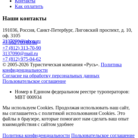
Контакты
Как оплатить
Наши контакты
191036, Россия, Санкт-Петербург, Лиговский проспект, д. 10,
оф. 3105
3137090@inbox.ru
+7 962 700 03 80
+7 (812) 313-70-90
3137090@mail.ru
+7 (812) 975-04-62
© 2005-2026 Туристическая компания «Русь».
Политика
конфиденциальности
Согласие на обработку персональных данных
Пользовательское соглашение
Номер в Едином федеральном реестре туроператоров:
МВТ 000934
Мы используем Cookies. Продолжая использовать наш сайт,
вы соглашаетесь с политикой использования Cookies. Это
файлы в браузере, которые помогают нам сделать ваш опыт
взаимодействия с сайтом удобнее
Политика конфиденциальности
Пользовательское соглашение