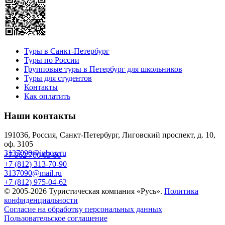
Туры в Санкт-Петербург
Туры по России
Групповые туры в Петербург для школьников
Туры для студентов
Контакты
Как оплатить
Наши контакты
191036, Россия, Санкт-Петербург, Лиговский проспект, д. 10,
оф. 3105
3137090@inbox.ru
+7 962 700 03 80
+7 (812) 313-70-90
3137090@mail.ru
+7 (812) 975-04-62
© 2005-2026 Туристическая компания «Русь».
Политика
конфиденциальности
Согласие на обработку персональных данных
Пользовательское соглашение