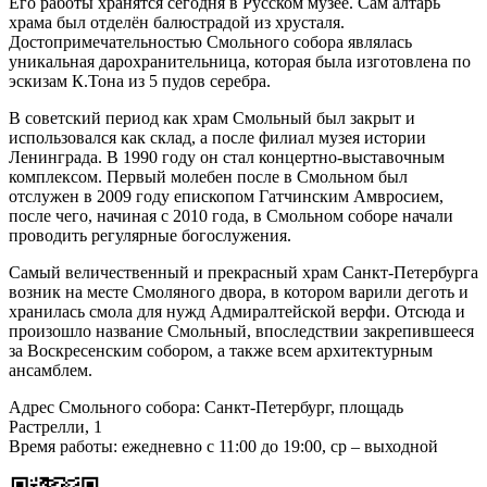
Его работы хранятся сегодня в Русском музее. Сам алтарь
храма был отделён балюстрадой из хрусталя.
Достопримечательностью Смольного собора являлась
уникальная дарохранительница, которая была изготовлена по
эскизам К.Тона из 5 пудов серебра.
В советский период как храм Смольный был закрыт и
использовался как склад, а после филиал музея истории
Ленинграда. В 1990 году он стал концертно-выставочным
комплексом. Первый молебен после в Смольном был
отслужен в 2009 году епископом Гатчинским Амвросием,
после чего, начиная с 2010 года, в Смольном соборе начали
проводить регулярные богослужения.
Самый величественный и прекрасный храм Санкт-Петербурга
возник на месте Смоляного двора, в котором варили деготь и
хранилась смола для нужд Адмиралтейской верфи. Отсюда и
произошло название Смольный, впоследствии закрепившееся
за Воскресенским собором, а также всем архитектурным
ансамблем.
Адрес Смольного собора: Санкт-Петербург, площадь
Растрелли, 1
Время работы: ежедневно с 11:00 до 19:00, ср – выходной