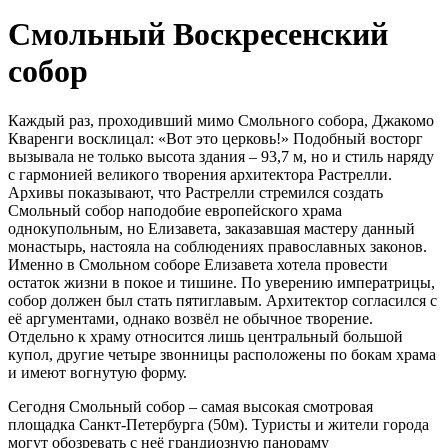
Смольный Воскресенский
собор
Каждый раз, проходивший мимо Смольного собора, Джакомо
Кваренги восклицал: «Вот это церковь!» Подобный восторг
вызывала не только высота здания – 93,7 м, но и стиль наряду
с гармонией великого творения архитектора Растрелли.
Архивы показывают, что Растрелли стремился создать
Смольный собор наподобие европейского храма
однокупольным, но Елизавета, заказавшая мастеру данный
монастырь, настояла на соблюдениях православных законов.
Именно в Смольном соборе Елизавета хотела провести
остаток жизни в покое и тишине. По уверению императрицы,
собор должен был стать пятиглавым. Архитектор согласился с
её аргументами, однако возвёл не обычное творение.
Отдельно к храму относится лишь центральный большой
купол, другие четыре звонницы расположены по бокам храма
и имеют вогнутую форму.
Сегодня Смольный собор – самая высокая смотровая
площадка Санкт-Петербурга (50м). Туристы и жители города
могут обозревать с неё грандиозную панораму