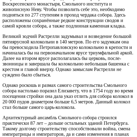
Воскресенского монастыря, Смольного института и
живописную Неву. Чтобы позволить себе это, необходимо
подняться по 277 ступеням в проход чердака собора. Здесь
расположены сохранённые редкие конструкции сводов и
самой кровли собора, а также подлинная каменная кладка.
Великий зодчий Растрелли задумывал и возведение большой
пятиярусной колокольни в 140 метров. По его задумкам она
бы превосходила Петропавловскую колокольню в крепости и
начиналась бы на первоначальном ярусе триумфальной аркой.
Далее на втором ярусе располагалась бы церковь, после-
звонницы и завершала бы колокольню небольшая башенка с
крестом и главой вверху. Однако замыслам Растрелли не
суждено было сбыться.
Однако роскошь и размах самого строительства Смольного
собора настолько поразил Елизавету, что в 1754 году во время
посещения стройки она дала указ отлить для собора колокол в
20 000 пудов диаметром больше 6,5 метров. Данный колокол
стал больше самого царь-колокола.
Архитектурный ансамбль Смольного собора строился
практически 87 лет – дольше остальных зданий Петербурга.
Такому долгому строительству способствовали война, смена
императрицы и императоров, да и сами изменения в планах