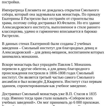
постройки.
Императрица Елизавета не дождалась открытия Смольного
собора, который она задумывала как монастырь. По приказу
Екатерины II Растрелли был отстранён от строительства
храма, поэтому собор достраивал Ю.Фельтен. Но его здание
Александровского института, выполненное в стиле раннего
классицизма, удачно и гармонично вписывается в барокко
Растрелли.
В данных стенах Екатериной были созданы 2 учебных
заведения – Смольный институт для благородных девиц и
Александровский – для девиц-мещанок, воспитанием которых
занимались монахини.
Вскоре монастырь был упразднён Павлом I. Монахинь
перевели в другие обители, а для девиц благородного
происхождения построили в 1806-1808 годах Смольный
институт. Он является третьей частью самого Смольного
ансамбля и был возведён Д.Кваренги. Институт стал первым
зданием, спроектированным как учебное заведение.
Достраивал Смольный монастырь уже В.П. Стасов в 1835
году. Именно тогда храм стали называть «Собором всех
учебных заведений». Он мог принимать до 6 000 прихожан.