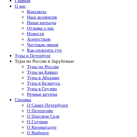
Главная
О нас
Контакты
Наш коллектив
Наши награды
Отзывы о нас
Новости
Агентствам
Частным лицам
Как оплатить тур
Туры в Петербург
Туры по России и Зарубежью
Туры по России
Туры на Кавказ
Туры в Абхазию
Туры в Беларусь
Туры в Грузию
Речные круизы
Справка
О Санкт-Петербурге
О Петергофе
О Царском Селе
О Гатчине
О Кронштадте
О Выборге